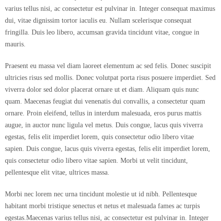
varius tellus nisi, ac consectetur est pulvinar in. Integer consequat maximus
dui, vitae dignissim tortor iaculis eu. Nullam scelerisque consequat
fringilla. Duis leo libero, accumsan gravida tincidunt vitae, congue in
mauris.
Praesent eu massa vel diam laoreet elementum ac sed felis. Donec suscipit
ultricies risus sed mollis. Donec volutpat porta risus posuere imperdiet. Sed
viverra dolor sed dolor placerat ornare ut et diam. Aliquam quis nunc
quam. Maecenas feugiat dui venenatis dui convallis, a consectetur quam
ornare. Proin eleifend, tellus in interdum malesuada, eros purus mattis
augue, in auctor nunc ligula vel metus. Duis congue, lacus quis viverra
egestas, felis elit imperdiet lorem, quis consectetur odio libero vitae
sapien. Duis congue, lacus quis viverra egestas, felis elit imperdiet lorem,
quis consectetur odio libero vitae sapien. Morbi ut velit tincidunt,
pellentesque elit vitae, ultrices massa.
Morbi nec lorem nec urna tincidunt molestie ut id nibh. Pellentesque
habitant morbi tristique senectus et netus et malesuada fames ac turpis
egestas.Maecenas varius tellus nisi, ac consectetur est pulvinar in. Integer