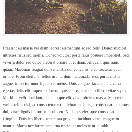
Praesent eu massa vel diam laoreet elementum ac sed felis. Donec suscipit
ultricies risus sed mollis. Donec volutpat porta risus posuere imperdiet. Sed
viverra dolor sed dolor placerat ornare ut et diam. Aliquam quis nunc
quam. Maecenas feugiat dui venenatis dui convallis, a consectetur quam
ornare. Proin eleifend, tellus in interdum malesuada, eros purus mattis
augue, in auctor nunc ligula vel metus. Duis congue, lacus quis viverra
egestas, felis elit imperdiet lorem, quis consectetur odio libero vitae sapien.
Morbi ut velit tincidunt, pellentesque elit vitae, ultrices massa. Maecenas
varius tellus nisi, ac consectetur est pulvinar in. Integer consequat maximus
dui, vitae dignissim tortor iaculis eu. Nullam scelerisque consequat
fringilla. Duis leo libero, accumsan gravida tincidunt vitae, congue in
mauris. Morbi nec lorem nec urna tincidunt molestie ut id nibh.