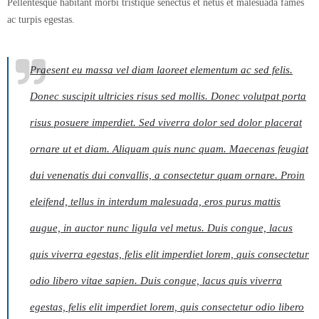
Pellentesque habitant morbi tristique senectus et netus et malesuada fames
ac turpis egestas.
Praesent eu massa vel diam laoreet elementum ac sed felis.
Donec suscipit ultricies risus sed mollis. Donec volutpat porta
risus posuere imperdiet. Sed viverra dolor sed dolor placerat
ornare ut et diam. Aliquam quis nunc quam. Maecenas feugiat
dui venenatis dui convallis, a consectetur quam ornare. Proin
eleifend, tellus in interdum malesuada, eros purus mattis
augue, in auctor nunc ligula vel metus. Duis congue, lacus
quis viverra egestas, felis elit imperdiet lorem, quis consectetur
odio libero vitae sapien. Duis congue, lacus quis viverra
egestas, felis elit imperdiet lorem, quis consectetur odio libero