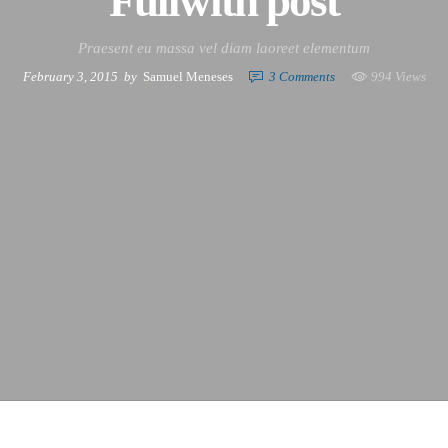
Fullwith post
Praesent eu massa vel diam laoreet elementum
February 3, 2015
by
Samuel Meneses
3
Comments
994 Views