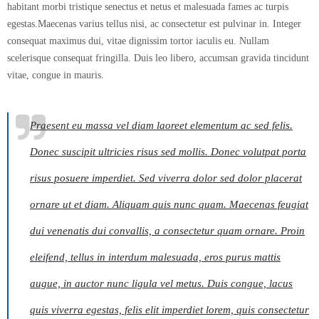
habitant morbi tristique senectus et netus et malesuada fames ac turpis
egestas.Maecenas varius tellus nisi, ac consectetur est pulvinar in. Integer
consequat maximus dui, vitae dignissim tortor iaculis eu. Nullam
scelerisque consequat fringilla. Duis leo libero, accumsan gravida tincidunt
vitae, congue in mauris.
Praesent eu massa vel diam laoreet elementum ac sed felis.
Donec suscipit ultricies risus sed mollis. Donec volutpat porta
risus posuere imperdiet. Sed viverra dolor sed dolor placerat
ornare ut et diam. Aliquam quis nunc quam. Maecenas feugiat
dui venenatis dui convallis, a consectetur quam ornare. Proin
eleifend, tellus in interdum malesuada, eros purus mattis
augue, in auctor nunc ligula vel metus. Duis congue, lacus
quis viverra egestas, felis elit imperdiet lorem, quis consectetur