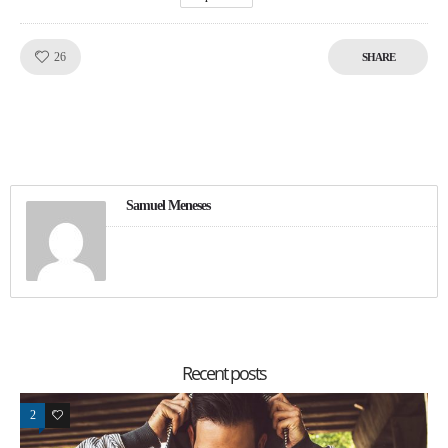
Like!
26
SHARE
Samuel Meneses
Recent posts
2
78