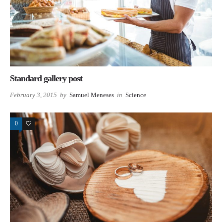
Standard gallery post
February 3, 2015
by
Samuel Meneses
in
Science
0
7